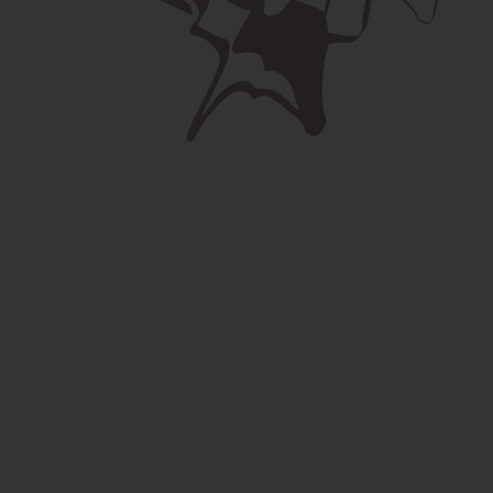
Vaše meno *
Toto poje je neplatné.
Váš e-mail *