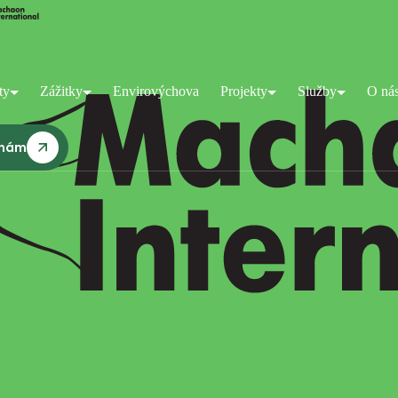
ty
Zážitky
Envirovýchova
Projekty
Služby
O ná
 nám