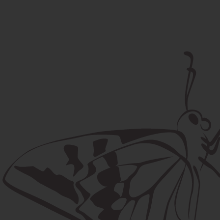
Poštová adresa
Lúčna 524/2, 058 01 Gánovce
contact@machaon.eu