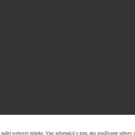
 našej webovej stránke. Viac informácií o tom, ako používame súbory c