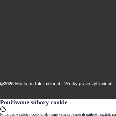
Toto poje je neplatné.
Obec
Toto poje je neplatné.
Prihlásiť
Odoslaním formulára súhlasím so
spracovaním osobných údajov
@2026 Machaon International - Všetky práva vyhradené.
Používame súbory cookie
Používame súbory cookie, aby sme vám zabezpečili najlepší zážitok na