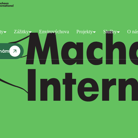
ty
Zážitky
Envirovýchova
Projekty
Služby
O ná
 nám