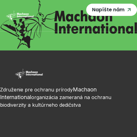
Napíšte nám
Machaon
Združenie pre ochranu prírody
International
organizácia zameraná na ochranu
biodiverzity a kultúrneho dedičstva