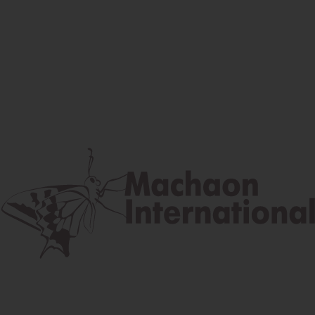
Facebook
Instagram
Youtube
Poštová adresa
Lúčna 524/2, 058 01 Gánovce
contact@machaon.eu