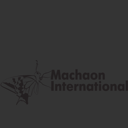
Facebook
Instagram
Youtube
Poštová adresa
Lúčna 524/2, 058 01 Gánovce
contact@machaon.eu