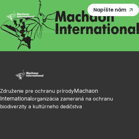
Napíšte nám
Machaon
Združenie pre ochranu prírody
International
organizácia zameraná na ochranu
biodiverzity a kultúrneho dedičstva