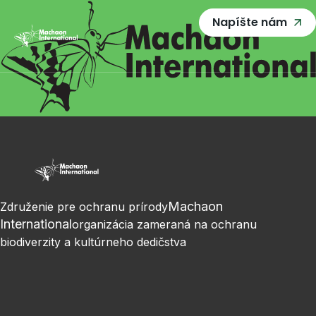
Napíšte nám
Machaon
Združenie pre ochranu prírody
International
organizácia zameraná na ochranu
biodiverzity a kultúrneho dedičstva