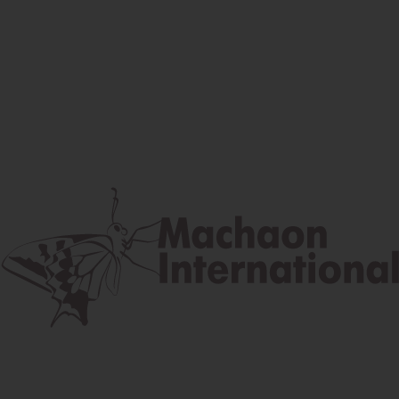
Facebook
Instagram
Youtube
Poštová adresa
Lúčna 524/2, 058 01 Gánovce
contact@machaon.eu