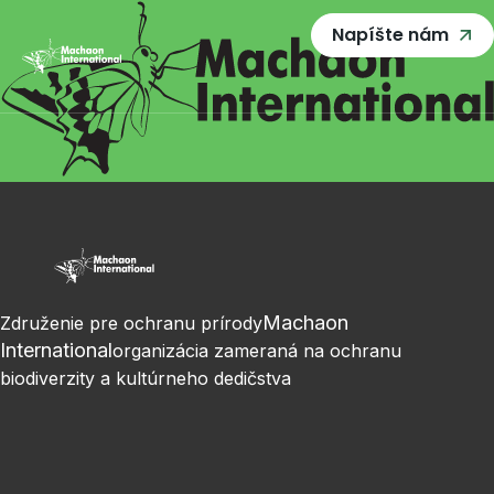
Napíšte nám
Machaon
Združenie pre ochranu prírody
International
organizácia zameraná na ochranu
biodiverzity a kultúrneho dedičstva