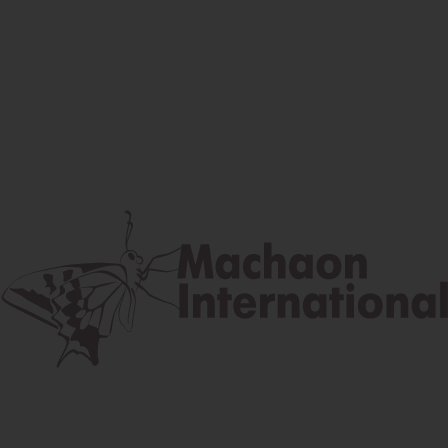
Facebook
Instagram
Youtube
Poštová adresa
Lúčna 524/2, 058 01 Gánovce
contact@machaon.eu