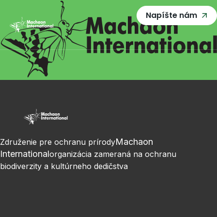
Napíšte nám
Machaon
Združenie pre ochranu prírody
International
organizácia zameraná na ochranu
biodiverzity a kultúrneho dedičstva