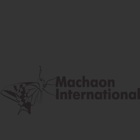
Facebook
Instagram
Youtube
Poštová adresa
Lúčna 524/2, 058 01 Gánovce
contact@machaon.eu