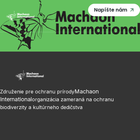
Napíšte nám
Machaon
Združenie pre ochranu prírody
International
organizácia zameraná na ochranu
biodiverzity a kultúrneho dedičstva