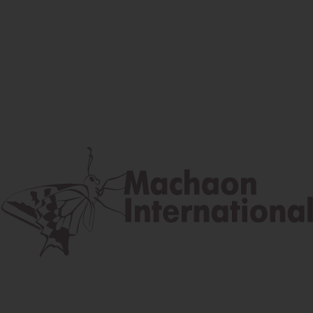
Facebook
Instagram
Youtube
Poštová adresa
Lúčna 524/2, 058 01 Gánovce
contact@machaon.eu