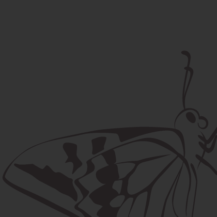
Poštová adresa
Lúčna 524/2, 058 01 Gánovce
contact@machaon.eu