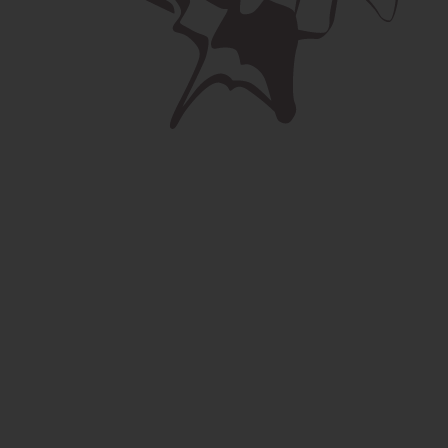
Vaše meno *
Toto poje je neplatné.
Váš e-mail *