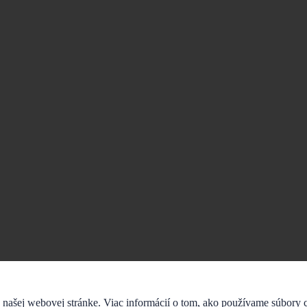
 našej webovej stránke. Viac informácií o tom, ako používame súbory c