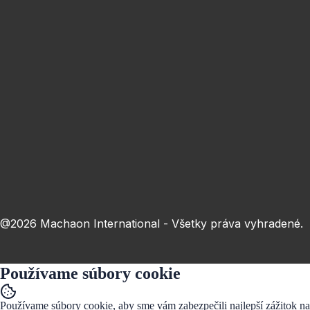
Toto poje je neplatné.
Obec
Toto poje je neplatné.
Prihlásiť
Odoslaním formulára súhlasím so
spracovaním osobných údajov
@2026 Machaon International - Všetky práva vyhradené.
Používame súbory cookie
Používame súbory cookie, aby sme vám zabezpečili najlepší zážitok na