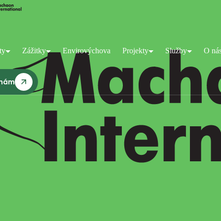
ty
Zážitky
Envirovýchova
Projekty
Služby
O ná
 nám