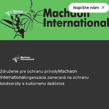
Napíšte nám
Machaon
Združenie pre ochranu prírody
International
organizácia zameraná na ochranu
biodiverzity a kultúrneho dedičstva