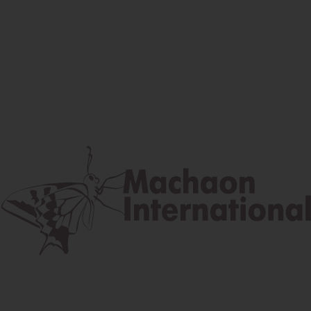
Facebook
Instagram
Youtube
Poštová adresa
Lúčna 524/2, 058 01 Gánovce
contact@machaon.eu