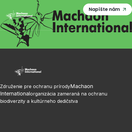
Napíšte nám
Machaon
Združenie pre ochranu prírody
International
organizácia zameraná na ochranu
biodiverzity a kultúrneho dedičstva