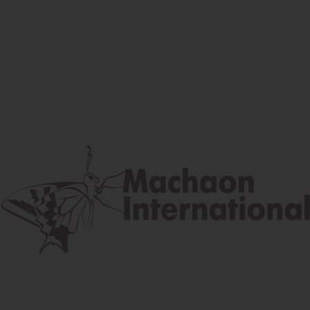
Facebook
Instagram
Youtube
Poštová adresa
Lúčna 524/2, 058 01 Gánovce
contact@machaon.eu