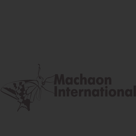
Facebook
Instagram
Youtube
Poštová adresa
Lúčna 524/2, 058 01 Gánovce
contact@machaon.eu