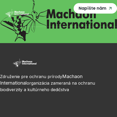
Napíšte nám
Machaon
Združenie pre ochranu prírody
International
organizácia zameraná na ochranu
biodiverzity a kultúrneho dedičstva