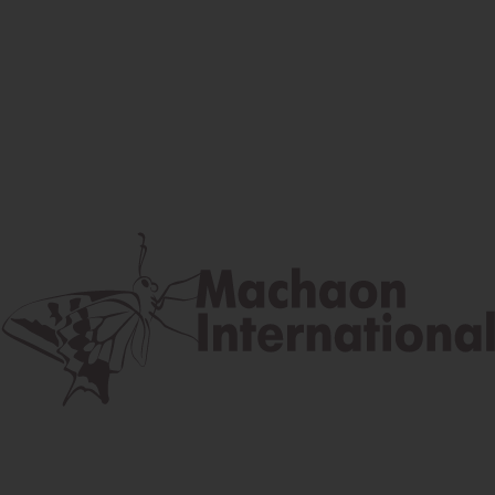
Facebook
Instagram
Youtube
Poštová adresa
Lúčna 524/2, 058 01 Gánovce
contact@machaon.eu