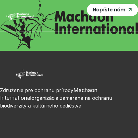
Napíšte nám
Machaon
Združenie pre ochranu prírody
International
organizácia zameraná na ochranu
biodiverzity a kultúrneho dedičstva