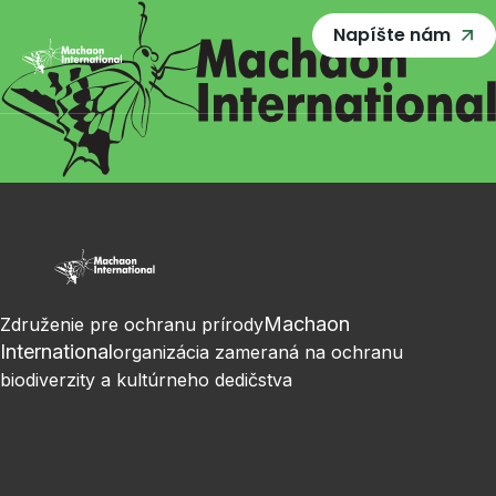
Napíšte nám
Machaon
Združenie pre ochranu prírody
International
organizácia zameraná na ochranu
biodiverzity a kultúrneho dedičstva