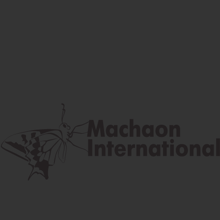
Facebook
Instagram
Youtube
Poštová adresa
Lúčna 524/2, 058 01 Gánovce
contact@machaon.eu